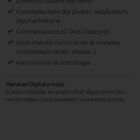
Diferents visions del carro
Constel·lacions del Zodiac, explicarem
alguna història
Constel·lacions d’ Orió i l’escorpí
Visió d’altres cultures de la mateixa
constel·lació (àrab, xinesa...)
Astronomia vs Astrologia
Planetari Digital a mida.
Si voleu treballar en profunditat algun tema feu-
nos-ho saber i us prepararem una sessió a mida.