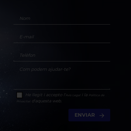
He llegit i accepto l'
i la
Avís Legal
Política de
d'aquesta web.
Privacitat
ENVIAR