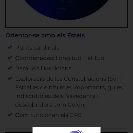
Orientar-se amb els Estels
Punts cardinals
Coordenades: Longitud i latitud
Paral·lels i Meridians
Exploració de les Constel.lacions (Sol i
Estrelles de nit) més importants, guies
indiscutibles dels Navegants i
descobridors com Colón
Com funcionen els GPS